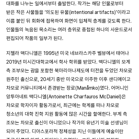
대화를 나누는 일에서부터 출발한다. 작가는 해당 인물로부터
받은 작은 사물들을 ‘의도된 유물(intentional artifacts)’이라고
이름 붙인 뒤 회화에 접목하여 화면이 입체적 층계를 갖도록 한다.
인물들의 녹음된 목소리는 여러 층위로 중첩된 하나의 사운드로서
편집되어 작품의 일부가 된다.
지젤라 맥다니엘은 1995년 미국 네브라스카주 벨뷰에서 태어나
2019년 미시간대학교에서 학사 학위를 받았다. 맥다니엘의 모계
측 조부모는 괌을 포함한 북마리아나제도에 터전을 두었던 차모로
원주민 출신으로, 20세기 중반 미국으로 이주한 이후 샌디에이고
차모로 커뮤니티에서 존경받는 장로(Manåmko)였다. 어머니인
앙투아네트 맥다니엘(Antoinette Charfauros McDaniel)은
차모로 학자이자 활동가로서, 최근에는 학계를 떠나 차모로
청소년의 대학 진학 지원 활동에 많은 시간을 할애한다. 부계 측
조모는 차모로 출신이 아니었으나 작가의 유년기 미술 선생님이
되어 주었다. 디아스포라적 정체성을 지닌 이들에게 예술이란