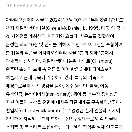
101.6×88.9×15.2cm
아라리오갤러리 서울은 2024년 7월 10일(수)부터 8월 17일(토)
까지 지젤라 맥다니엘(Gisela McDaniel, b. 1995, 미국)의 국내
첫 개인전을 개최한다. 이미지와 오브제, 사운드를 결합하여
완성한 회화 10점 및 전시를 위해 제작한 오브제 1점을 포함하여
총 11점의 작품을 아라리오갤러리 서울 1층과 지하 1층에서
다채롭게 선보인다. 지젤라 맥다니엘은 차모로(CHamoru)
원주민 출신의 모계 측 전통을 이어 받은 3세대 디아스포라
예술가로 현재 뉴욕에 거주하고 있다. 특유의 가족사적
배경으로부터 주된 영감을 받아, 이주 원주민, 혼혈, 여성,
유색인종, 논바이너리(non-binary), 퀴어 등 소수자 정체성을
지닌 이들의 초상을 전면에 내세운 작품세계를 구축했다. ‘주제-
협업자(subject-collaborator)’로 명명된 실제 인물의 서사에
기반하여 제작되는 그의 회화는 주요 구성요소로서 각 인물의
소지품 및 목소리를 포섭한다. 맥다니엘의 작업은 실제 인물들과