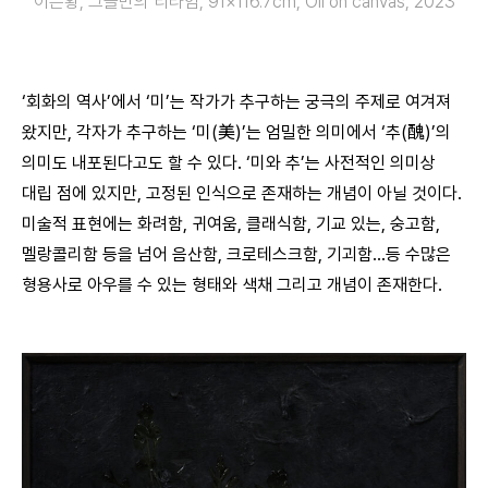
이은황, 그들만의 티타임, 91×116.7cm, Oil on canvas, 2023
‘회화의 역사’에서 ‘미’는 작가가 추구하는 궁극의 주제로 여겨져
왔지만, 각자가 추구하는 ‘미(美)’는 엄밀한 의미에서 ‘추(醜)’의
의미도 내포된다고도 할 수 있다. ‘미와 추’는 사전적인 의미상
대립 점에 있지만, 고정된 인식으로 존재하는 개념이 아닐 것이다.
미술적 표현에는 화려함, 귀여움, 클래식함, 기교 있는, 숭고함,
멜랑콜리함 등을 넘어 음산함, 크로테스크함, 기괴함…등 수많은
형용사로 아우를 수 있는 형태와 색채 그리고 개념이 존재한다.