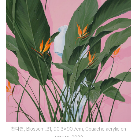
황다연, Blossom_31, 90.3×90.7cm, Gouache acrylic on