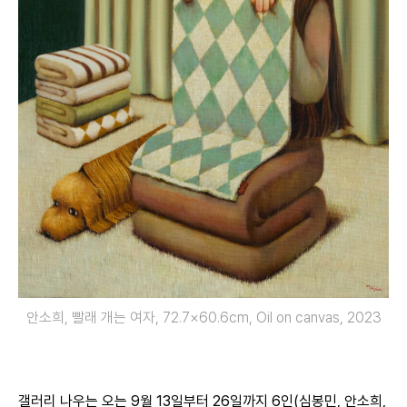
안소희, 빨래 개는 여자, 72.7×60.6cm, Oil on canvas, 2023
갤러리 나우는 오는 9월 13일부터 26일까지 6인(심봉민, 안소희,