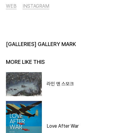
WEB
INSTAGRAM
[GALLERIES] GALLERY MARK
MORE LIKE THIS
라인 앤 스모크
Love After War