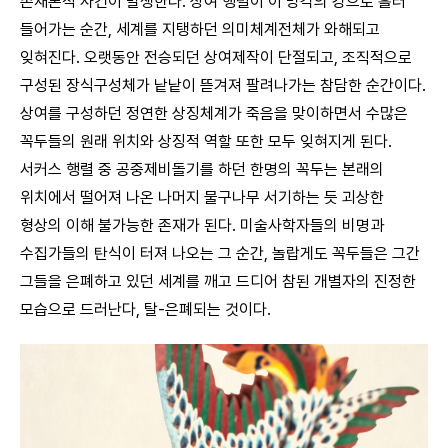
존재론적 사건이 발생한다. 상여 행렬이 이 망각의 강으로 흘러
들어가는 순간, 세계를 지탱하던 의미체계전체가 와해되고
잊혀진다. 오랫동안 전승되던 상여제작이 단절되고, 조직적으로
구성된 장식구성체가 낱낱이 뜯겨져 팔려나가는 참담한 순간이다.
상여를 구성하던 정연한 상징체계가 죽음을 맞이하면서 수많은
꼭두들의 원래 위치와 상징적 역할 또한 모두 잊혀지게 된다.
서커스 행렬 중 공중제비돌기를 하던 한명의 꼭두는 본래의
위치에서 떨어져 나온 나머지 물구나무 서기하는 듯 괴상한
형상의 이해 불가능한 존재가 된다. 미술사학자들의 비명과
수집가들의 탄식이 터져 나오는 그 순간, 놀랍게도 꼭두들은 그간
그들을 은폐하고 있던 세계를 깨고 드디어 참된 개별자의 진정한
모습으로 드러난다, 탈-은폐되는 것이다.