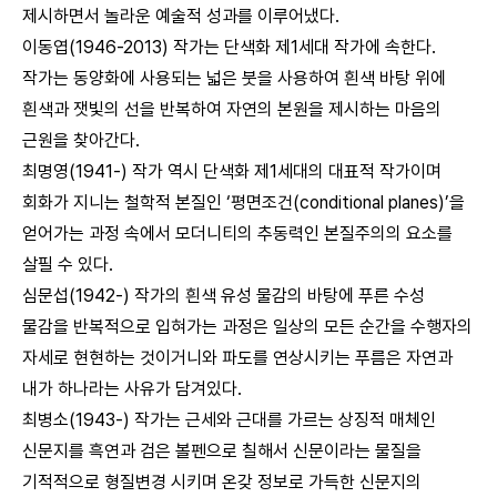
제시하면서 놀라운 예술적 성과를 이루어냈다.
이동엽(1946-2013) 작가는 단색화 제1세대 작가에 속한다.
작가는 동양화에 사용되는 넓은 붓을 사용하여 흰색 바탕 위에
흰색과 잿빛의 선을 반복하여 자연의 본원을 제시하는 마음의
근원을 찾아간다.
최명영(1941-) 작가 역시 단색화 제1세대의 대표적 작가이며
회화가 지니는 철학적 본질인 ‘평면조건(conditional planes)’을
얻어가는 과정 속에서 모더니티의 추동력인 본질주의의 요소를
살필 수 있다.
심문섭(1942-) 작가의 흰색 유성 물감의 바탕에 푸른 수성
물감을 반복적으로 입혀가는 과정은 일상의 모든 순간을 수행자의
자세로 현현하는 것이거니와 파도를 연상시키는 푸름은 자연과
내가 하나라는 사유가 담겨있다.
최병소(1943-) 작가는 근세와 근대를 가르는 상징적 매체인
신문지를 흑연과 검은 볼펜으로 칠해서 신문이라는 물질을
기적적으로 형질변경 시키며 온갖 정보로 가득한 신문지의