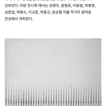
선보인다. 이번 전시회 에서는 권영우, 윤명로, 이동엽, 최명영,
심문섭, 최병소, 이교준, 박종규, 윤상렬 아홉 작가의 참여로
전관에서 개최한다.