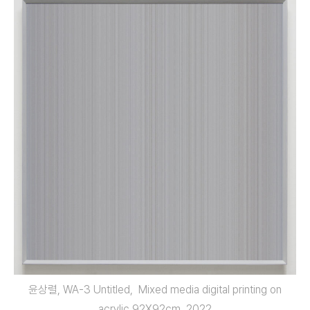
윤상렬, WA-3 Untitled, Mixed media digital printing on
acrylic 92X92cm, 2022