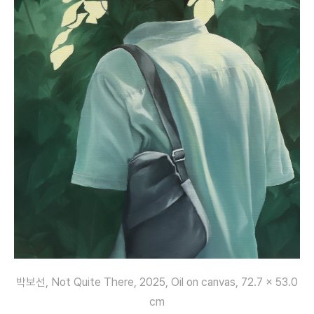
박보선, Not Quite There, 2025, Oil on canvas, 72.7 x 53.0
cm