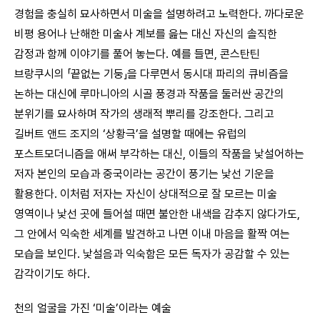
경험을 충실히 묘사하면서 미술을 설명하려고 노력한다. 까다로운
비평 용어나 난해한 미술사 계보를 읊는 대신 자신의 솔직한
감정과 함께 이야기를 풀어 놓는다. 예를 들면, 콘스탄틴
브랑쿠시의 「끝없는 기둥」을 다루면서 동시대 파리의 큐비즘을
논하는 대신에 루마니아의 시골 풍경과 작품을 둘러싼 공간의
분위기를 묘사하며 작가의 생래적 뿌리를 강조한다. 그리고
길버트 앤드 조지의 ‘상황극’을 설명할 때에는 유럽의
포스트모더니즘을 애써 부각하는 대신, 이들의 작품을 낯설어하는
저자 본인의 모습과 중국이라는 공간이 풍기는 낯선 기운을
활용한다. 이처럼 저자는 자신이 상대적으로 잘 모르는 미술
영역이나 낯선 곳에 들어설 때면 불안한 내색을 감추지 않다가도,
그 안에서 익숙한 세계를 발견하고 나면 이내 마음을 활짝 여는
모습을 보인다. 낯설음과 익숙함은 모든 독자가 공감할 수 있는
감각이기도 하다.
천의 얼굴을 가진 ‘미술’이라는 예술