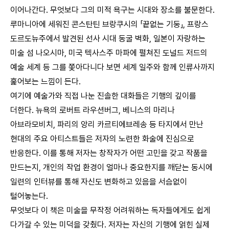
이어나간다. 무엇보다 그의 미적 욕구는 시대와 장소를 불문한다.
루마니아에 세워진 콘스탄틴 브랑쿠시의 「끝없는 기둥」, 프랑스
도르도뉴주에서 발견된 선사 시대 동굴 벽화, 일본이 자랑하는
미술 섬 나오시마, 미국 텍사스주 마파에 펼쳐진 도널드 저드의
예술 세계 등 그를 쫓아다니다 보면 세계 일주와 함께 인류사까지
훑어보는 느낌이 든다.
여기에 예술가와 직접 나눈 진솔한 대화들은 기행의 깊이를
더한다. 뉴욕의 로버트 라우션버그, 베니스의 마리나
아브라모비치, 파리의 앙리 카르티에브레송 등 타지에서 만난
현대의 주요 아티스트들은 저자의 노련한 화술에 진심으로
반응한다. 이를 통해 저자는 창작자가 어떤 고민을 갖고 작품을
만드는지, 개인의 작업 환경이 얼마나 중요한지를 깨닫는 동시에
일련의 인터뷰를 통해 자신도 변화하고 있음을 서슴없이
털어놓는다.
무엇보다 이 책은 미술을 무작정 어려워하는 독자들에게도 쉽게
다가갈 수 있는 미덕을 갖췄다. 저자는 자신의 기행에 얽힌 실제