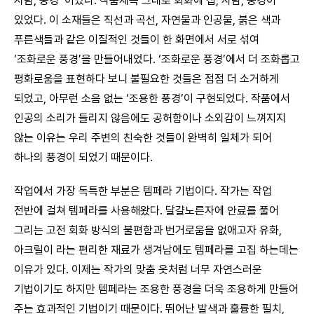
사람, 풍경’ 이었다. 작품제목 그대로 회화에 집, 사람, 풍경이
있었다. 이 소재들은 직선과 곡선, 자연물과 인공물, 붉은 색과
푸른색들과 같은 이질적인 것들이 한 화면에서 서로 섞여
‘조화로운 풍경’을 만들어내었다. ‘조화로운 풍경’에서 더 조화롭고
평화로움을 표현하다 보니 불필요한 것들은 점점 더 소거하게
되었고, 아무런 소음 없는 ‘조용한 풍경’이 구현되었다. 작품에서
인공의 소리가 들리지 않음에도 공허함이나 소외감이 느껴지지
않는 이유는 우리 주변의 친숙한 것들이 완벽히 일체가 되어
하나의 풍경이 되었기 때문이다.
작업에서 가장 독특한 부분은 템페라 기법이다. 작가는 작업
전반에 걸쳐 템페라를 사용해왔다. 달걀노른자에 안료를 풀어
그리는 고전 회화 방식의 불편함과 번거로움을 없애고자 유화,
아크릴이 라는 편리한 재료가 생겨남에도 템페라를 고집 하는데는
이유가 있다. 이제는 작가의 맞춤 옷처럼 너무 자연스러운
기법이기도 하지만 템페라는 조용한 풍경을 더욱 조용하게 만들어
주는 효과적인 기법이기 때문이다. 뛰어난 발색과 훌륭한 필치,