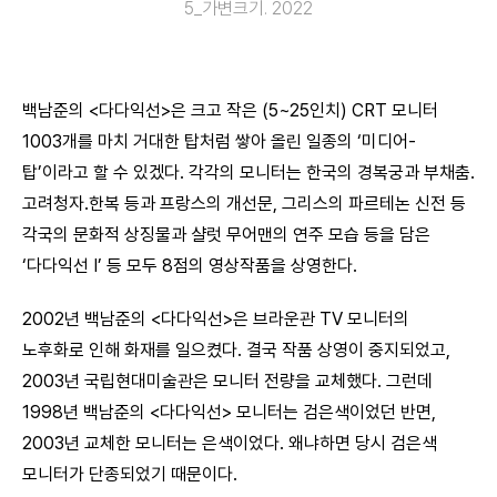
5_가변크기. 2022
백남준의 <다다익선>은 크고 작은 (5~25인치) CRT 모니터
1003개를 마치 거대한 탑처럼 쌓아 올린 일종의 ‘미디어-
탑’이라고 할 수 있겠다. 각각의 모니터는 한국의 경복궁과 부채춤․
고려청자․한복 등과 프랑스의 개선문, 그리스의 파르테논 신전 등
각국의 문화적 상징물과 샬럿 무어맨의 연주 모습 등을 담은
‘다다익선 Ⅰ’ 등 모두 8점의 영상작품을 상영한다.
2002년 백남준의 <다다익선>은 브라운관 TV 모니터의
노후화로 인해 화재를 일으켰다. 결국 작품 상영이 중지되었고,
2003년 국립현대미술관은 모니터 전량을 교체했다. 그런데
1998년 백남준의 <다다익선> 모니터는 검은색이었던 반면,
2003년 교체한 모니터는 은색이었다. 왜냐하면 당시 검은색
모니터가 단종되었기 때문이다.