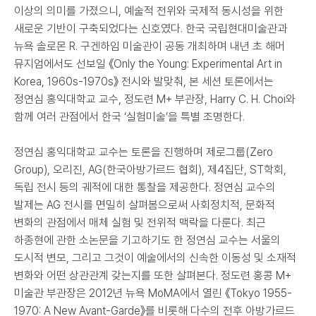
이상의 의미를 가졌으니, 예술적 전위와 국제적 동시성을 위한
새로운 기반이 구축되었다는 신호였다. 한국 국립현대미술관과
뉴욕 솔로몬 R. 구겐하임 미술관이 공동 개최하며 내년 초 해머
뮤지엄에서도 선보일 《Only the Young: Experimental Art in
Korea, 1960s-1970s》 전시와 발맞춰, 본 세션 토론에서는
정연심 홍익대학교 교수, 정도련 M+ 부관장, Harry C. H. Choi와
함께 여러 관점에서 한국 ‘실험미술’을 특별 조명한다.
정연심 홍익대학교 교수는 토론을 진행하며 제로그룹(Zero
Group), 오리진, AG(한국아방가르드 협회), 제4집단, ST학회,
독립 전시 등의 궤적에 대한 통찰을 제공한다. 정연심 교수의
발제는 AG 전시를 면밀히 살펴봄으로써 사회정치적, 문화적
변화의 관점에서 매체 실험 및 전위적 맥락을 다룬다. 최근
하종현에 관한 소논문을 기고하기도 한 정연심 교수는 서울의
도시적 변모, 그리고 그것이 예술에서의 신속한 이동성 및 소재적
변화와 어떤 상관관계 갖는지를 또한 살펴본다. 정도련 홍콩 M+
미술관 부관장은 2012년 뉴욕 MoMA에서 열린 《Tokyo 1955-
1970: A New Avant-Garde》를 비롯해 다수의 전후 아방가르드