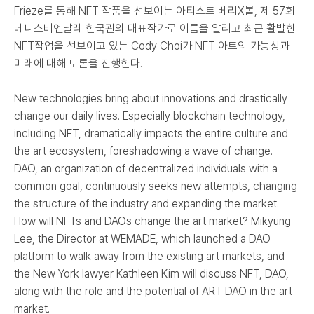
Frieze를 통해 NFT 작품을 선보이는 아티스트 베리X볼, 제 57회
베니스비엔날레 한국관의 대표작가로 이름을 알리고 최근 활발한
NFT작업을 선보이고 있는 Cody Choi가 NFT 아트의 가능성과
미래에 대해 토론을 진행한다.
New technologies bring about innovations and drastically
change our daily lives. Especially blockchain technology,
including NFT, dramatically impacts the entire culture and
the art ecosystem, foreshadowing a wave of change.
DAO, an organization of decentralized individuals with a
common goal, continuously seeks new attempts, changing
the structure of the industry and expanding the market.
How will NFTs and DAOs change the art market? Mikyung
Lee, the Director at WEMADE, which launched a DAO
platform to walk away from the existing art markets, and
the New York lawyer Kathleen Kim will discuss NFT, DAO,
along with the role and the potential of ART DAO in the art
market.