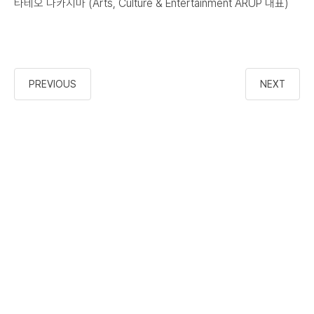
타테오 나카지마 (Arts, Culture & Entertainment ARUP 대표)
PREVIOUS
NEXT