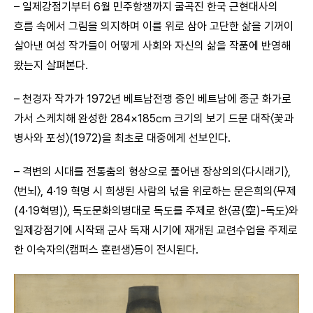
–
일제강점기부터 6월 민주항쟁까지 굴곡진 한국 근현대사의
흐름 속에서 그림을 의지하며 이를 위로 삼아 고단한 삶을 기꺼이
살아낸 여성 작가들이 어떻게 사회와 자신의 삶을 작품에 반영해
왔는지 살펴본다.
– 천경자 작가가 1972년 베트남전쟁 중인 베트남에 종군 화가로
가서 스케치해 완성한 284×185㎝ 크기의 보기 드문 대작〈꽃과
병사와 포성〉(1972)을 최초로 대중에게 선보인다.
– 격변의 시대를 전통춤의 형상으로 풀어낸 장상의의〈다시래기〉,
〈번뇌〉, 4·19 혁명 시 희생된 사람의 넋을 위로하는 문은희의〈무제
(4·19혁명)〉, 독도문화의병대로 독도를 주제로 한〈공(空)-독도〉와
일제강점기에 시작돼 군사 독재 시기에 재개된 교련수업을 주제로
한 이숙자의〈캠퍼스 훈련생〉등이 전시된다.