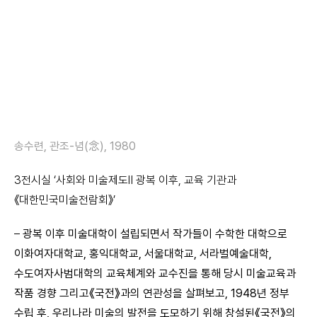
송수련, 관조-념(念), 1980
3
전시실
‘
사회와 미술제도
Ⅱ
광복 이후
,
교육 기관과
《
대한민국미술전람회
》
’
–
광복 이후 미술대학이 설립되면서 작가들이 수학한 대학으로
이화여자대학교, 홍익대학교, 서울대학교, 서라벌예술대학,
수도여자사범대학의 교육체계와 교수진을 통해 당시 미술교육과
작품 경향 그리고《국전》과의 연관성을 살펴보고, 1948년 정부
수립 후, 우리나라 미술의 발전을 도모하기 위해 창설된《국전》의