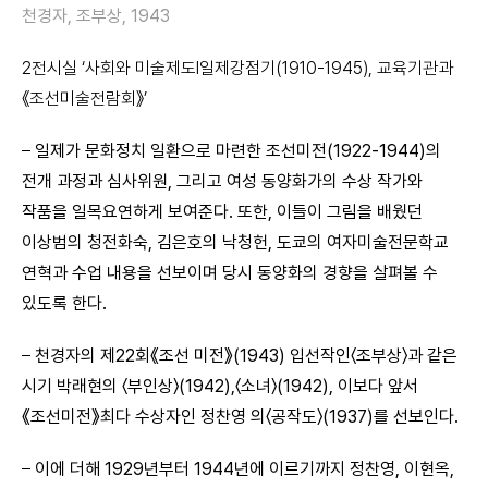
천경자, 조부상, 1943
2
전시실
‘
사회와 미술제도
Ⅰ
일제강점기
(1910-1945),
교육기관과
《
조선미술전람회
》
’
–
일제가 문화정치 일환으로 마련한 조선미전(1922-1944)의
전개 과정과 심사위원, 그리고 여성 동양화가의 수상 작가와
작품을 일목요연하게 보여준다. 또한, 이들이 그림을 배웠던
이상범의 청전화숙, 김은호의 낙청헌, 도쿄의 여자미술전문학교
연혁과 수업 내용을 선보이며 당시 동양화의 경향을 살펴볼 수
있도록 한다.
–
천경자의 제22회《조선 미전》(1943) 입선작인〈조부상〉과 같은
시기 박래현의 〈부인상〉(1942),〈소녀〉(1942), 이보다 앞서
《조선미전》최다 수상자인 정찬영 의〈공작도〉(1937)를 선보인다.
–
이에 더해 1929년부터 1944년에 이르기까지 정찬영, 이현옥,