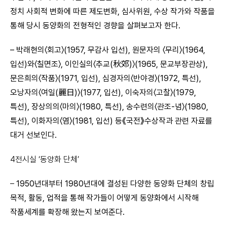
정치 사회적 변화에 따른 제도변화, 심사위원, 수상 작가와 작품을
통해 당시 동양화의 전형적인 경향을 살펴보고자 한다.
– 박래현의〈회고〉(1957, 무감사 입선), 원문자의 〈무리〉(1964,
입선)와〈칠면조〉, 이인실의〈추교(秋郊)〉(1965, 문교부장관상),
문은희의〈작품〉(1971, 입선), 심경자의〈반야경〉(1972, 특선),
오낭자의〈여일(麗日)〉(1977, 입선), 이숙자의〈고찰〉(1979,
특선), 장상의의〈마의〉(1980, 특선), 송수련의〈관조-념〉(1980,
특선), 이화자의〈염〉(1981, 입선) 등《국전》수상작과 관련 자료를
대거 선보인다.
4
전시실
‘
동양화 단체
’
–
1950년대부터 1980년대에 결성된 다양한 동양화 단체의 창립
목적, 활동, 업적을 통해 작가들이 어떻게 동양화에서 시작해
작품세계를 확장해 왔는지 보여준다.