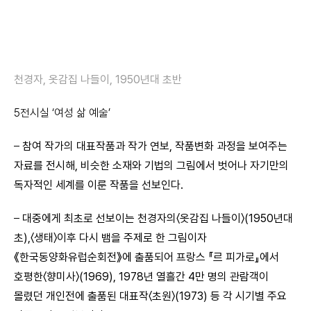
천경자, 옷감집 나들이, 1950년대 초반
5
전시실
‘
여성 삶 예술
’
–
참여 작가의 대표작품과 작가 연보, 작품변화 과정을 보여주는
자료를 전시해, 비슷한 소재와 기법의 그림에서 벗어나 자기만의
독자적인 세계를 이룬 작품을 선보인다.
–
대중에게 최초로 선보이는 천경자의〈옷감집 나들이〉(1950년대
초),〈생태〉이후 다시 뱀을 주제로 한 그림이자
《한국동양화유럽순회전》에 출품되어 프랑스 『르 피가로』에서
호평한〈향미사〉(1969), 1978년 열흘간 4만 명의 관람객이
몰렸던 개인전에 출품된 대표작〈초원〉(1973) 등 각 시기별 주요