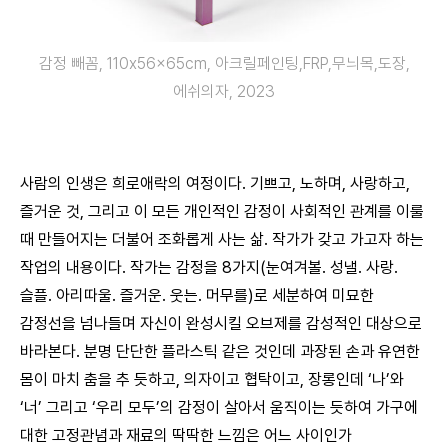
감정 빼꼼, 110x56x65cm, 아크릴페인팅,FRP,무늬목,도장,
에쉬의자, 2023
사람의 인생은 희로애락의 여정이다. 기쁘고, 노하며, 사랑하고,
즐거운 것, 그리고 이 모든 개인적인 감정이 사회적인 관계를 이룰
때 만들어지는 더불어 조화롭게 사는 삶. 작가가 갖고 가고자 하는
작업의 내용이다. 작가는 감정을 8가지(눈여겨볼. 성낼. 사랑.
슬플. 아리따울. 즐거운. 웃는. 머무를)로 세분하여 미묘한
감정선을 넘나들며 자신이 완성시킬 오브제를 감성적인 대상으로
바라본다. 분명 단단한 플라스틱 같은 것인데
과장된 손과 유연한
몸이 마치 춤을 추 듯하고, 의자이고 협탁이고, 장롱인데 ‘나’와
‘너’ 그리고 ‘우리 모두’의 감정이 살아서 움직이는 듯하여 가구에
대한 고정관념과 재료의 딱딱한 느낌은 어느 사이인가