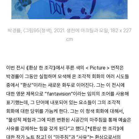
박경률, 〈그림95(청색), 2021. 생천에 아크릴과 오일, 182 x 227
cm
이번 전시 ⟪환상 한 조각⟫에서 푸른 색의 < Picture > 연작은
박경률이 그동안 실험하며 모색해 온 조각적 회화의 여러 시도들
중에서 “환상”이라는 새로운 화두로 이어진다. 그는 이 전시에
대한 영문 제목으로 “fantavision”이라는 임의의 조어를 사용해
표기했는데, 그 단어에 내포되어 있는 요소들이 그의 조각적
회화에 대한 당위를 가늠케 한다. 그는 이 청색 회화에 대해서,
“물성적 체험과 그에 따른 변환된 시공간의 마주침을 통해 예술은
사유를 강제하는 힘을 갖게 된다”고 했다.[*⟪환상 한 조각⟫에
대한 작가 노트 참고] 이 “마주침”과 “사유”는 환상으로서의