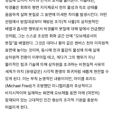
경험에 있어서 지각과 인식의 교차를 불러온다. 이를테면,
박경률은 회화의 평면 지지체로서 천의 물성과 직조 상태를
꼼꼼하게 살펴 붓질로 그 표면에 미세한 차이를 발생시킨다. 어떤
관점에서 받침대로부터 해방된 조각(적 사물)의 삼차원적인
배열과 흡사한 행위로서 박경률의 붓질에 대해 앞에서 언급했던
것처럼, 그는 스스로 조성한 회화 공간 안에 “오브제로서의
붓질”을 배열한다. 그것은 대마나 황마 같은 캔버스 천의 이차원적
표면에 놓이는 것이며, 동시에 천과 물감의 물성에 의해 실제
삼차원적 전환이 이루어질 테고, 게다가 그의 행위가 지닌
물리적인 힘과 기술에 의해 삼차원을 초과하는 비현실적 사유의
세계가 마치 (유령같은) 시각적 환영의 회귀처럼 새롭게 현전할 수
있게 된다. 이는 무척 논쟁적인 내용이지만, 마이클 프리드
(Michael Fried)가 조명했던 미니멀리즘의 추상적이고
비지시적이며 실재하는 육면체 오브제들 표면 아래 (여전히)
잠재되어 있는 고대적인 인간 형상의 조각적 기원을 충분히
떠올리게 한다.