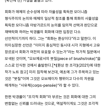
(확신에 찬) 가설을 붙들고 있다.
회화가 매체의 순수성에 따라 자율성을 획득한 모더니즘
형식주의의 논의와 매체의 일상적 참조를 통해 회화의 사물성을
획득한 모더니즘 아방가르드의 논의를 임의적 선택과 판단으로
재맥락화 하려는 박경률의 회화에 대한 입장은 다소
선언적이기까지 하다. 그는 “회화는 환상이다”라고 말한다. 이
의미심장한 선언은 “이미지 중심적인 동시대 시각 지형에서 고유
장르로서 회화가 여전히 유효할 수 있는가”라는 작가적 질문에서
모색된 것이며, “오브제로서의 붓질(piece of brushstroke)”을
스스로 인식한 것에서 출발한다.[*⟪환상 한 조각⟫(2021)에 대한
작가 노트 참고] 미리 짐작해 보건대, 애초에 그가 주목하고 있는
것은 “붓질”이며 그것은 오브제이자 행위이고 다수의 차원을
매개하는 “사유체(corps-pensée)”라 할 수 있다.
한편 박경률이 “조각적 회화”라 부르는 것은 회화에 대한 그의
변함없는 신뢰를 드러내는 것으로, 역설적이게도 그것은 조각적