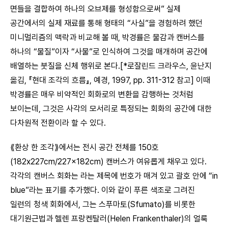
면들을 결합하여 하나의 오브제를 형성함으로써” 실제
공간에서의 실제 재료를 통해 형태의 “사실”을 경험하려 했던
미니멀리즘의 맥락과 비교해 볼 때, 박경률은 물감과 캔버스를
하나의 “물질”이자 “사물”로 인식하여 그것을 매개하며 공간에
배열하는 붓질을 신체 행위로 본다.[*로잘린드 크라우스, 윤난지
옮김, 『현대 조각의 흐름』, 예경, 1997, pp. 311-312 참고] 이때
박경률은 매우 비약적인 회화로의 변환을 감행하는 것처럼
보이는데, 그것은 사각의 모서리로 특정되는 회화의 공간에 대한
다차원적 전환이라 할 수 있다.
⟪환상 한 조각⟫에서는 전시 공간 전체를 150호
(182x227cm/227x182cm) 캔버스가 여유롭게 채우고 있다.
각각의 캔버스 회화는
라는 제목에 번호가 매겨 있고 괄호 안에 “in
blue”라는 표기를 추가했다. 이와 같이 푸른 색조로 그려진
일련의 청색 회화에서, 그는 스푸마토(Sfumato)를 비롯한
대기원근법과 헬렌 프랑켄탈러(Helen Frankenthaler)의 얼룩