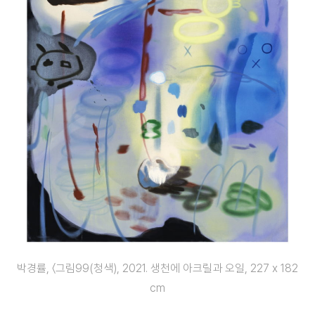
박경률, 〈그림99(청색), 2021. 생천에 아크릴과 오일, 227 x 182
cm