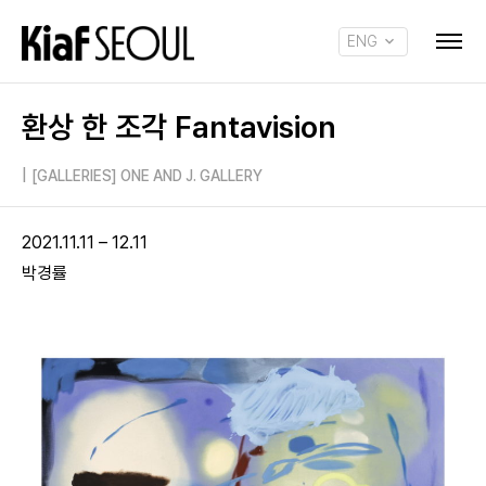
ENG
KOR
환상 한 조각 Fantavision
|
[GALLERIES] ONE AND J. GALLERY
2021.11.11 – 12.11
박경률