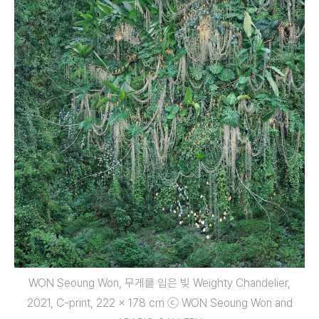
WON Seoung Won, 무게를 입은 빛 Weighty Chandelier,
2021, C-print, 222 x 178 cm ⓒ WON Seoung Won and