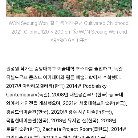
WON Seoung Won, 잘 다듬어진 유년 Cultivated Childhood,
2021, C-print, 120 x 200 cm ⓒ WON Seoung Won and
ARARIO GALLERY
원성원 작가는 중앙대학교 예술대학 조소과를 졸업하고, 독일
뒤셀도르프 쿤스트 아카데미와 쾰른 예술대학에서 수학했다.
2017년 아라리오갤러리(한국) 2014년 Podbielsky
Contemporary(독일), 2008년 대안공간루프(한국) 등 국내
외에서 개인전을 개최했으며, 2021년 서울대학교미술관(한국),
경남도립미술관(한국), 2020년 광주 시립미술관(한국),
국립현대미술관(한국), 2019년 뮤지엄 산(한국), 2018년
토탈미술관(한국), Zacheta Project Room(폴란드), 2014년
모리미술관(일본), 2012년 상하이 현대미술관(중국),