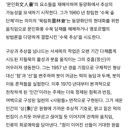
‘문인화文人畫’의 요소들을 재해석하며 동양화에서 추상의
가능성을 모색하기 시작한다. 그가 1960 년 창립한 ‘수묵 숲
단체’라는 의미의 ‘묵림회墨林會’는 동양화단의 현대화를 위한
움직임으로 문인화풍 수묵 담채를 해체하거나 앵포르멜의
방법론을 다양하게 결합시킨 ‘수묵 추상’을 시도한다.
구상과 추상을 넘나드는 서세옥의 작업은 오랜 기간 다채롭게
시도된 지필묵의 물성과 붓을 움직이는 그의 호흡(정신)이
어우러져 생동한다. 그는 1957 년 경을 기점으로 구체적인 형상
대신 ‘점’과 ‘선’을 변주하며 붓이 머금는 먹의 농담과 두께, 붓의
이동 흔적들을 실험한다. 이후 1970 년대부터 본격적으로
천착하게 된 ‘인간’이라는 주제는 더욱 정제된 점획과 번짐,
여백으로 구성된 일련의 <사람들> 연작으로 구현된다. 그가 세운
인간의 ‘상(象)’은 원형에 가까운 추상적 기호로, 맑고 짙은 먹의
번짐이 스치듯 머무르고 끊어질 듯 이어지며 관계와 움직임,
인류의 희로애락을 담아낸다. “점이 이어진 선들이 거대한 원을