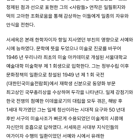
정제된 점과 선으로 표현한 그의 <사람들> 연작은 일필휘지와
먹의 고아한 조화로움을 통해 감상하는 이들에게 일종의 자유와
안식을 전한다.
서세옥은 본래 한학자이자 항일 지사였던 부친의 영향으로 서예와
시에 능하였다. 문학에 뜻을 두었으나 미술로 진로를 바꾸어
1946 년 우리나라 최초의 미술 아카데미로 개설된 서울대학교
예술대학 미술학부 제 1 회생으로 입학한다. 그는 정부수립 이후
문화정책의 일환으로 창설된 1949 년 제 1 회 국전
(대한민국미술전람회)에서 재학생 신분으로 동양화 부문
최고상인 국무총리상을 수상하며 두각을 나타낸다. 일제 강점기와
한국 전쟁의 첨예한 이데올로기의 대립을 모두 겪은, 해방 후
1세대 작가였던 그는 일제 청산이라는 시대적 요구와 50 년대
후반 서구의 미술사조가 빠르게 수용되었던 미술계의 시류에
자신만의 호흡으로 답하였다. 서세옥은 사대부 지식인들의
여가이자 수행의 일환이었던 서예와 시에서 유래한