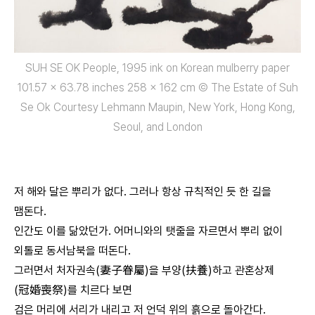
SUH SE OK People, 1995 ink on Korean mulberry paper
101.57 x 63.78 inches 258 x 162 cm © The Estate of Suh
Se Ok Courtesy Lehmann Maupin, New York, Hong Kong,
Seoul, and London
저 해와 달은 뿌리가 없다. 그러나 항상 규칙적인 듯 한 길을
맴돈다.
인간도 이를 닮았던가. 어머니와의 탯줄을 자르면서 뿌리 없이
외톨로 동서남북을 떠돈다.
그러면서 처자권속(妻子眷屬)을 부양(扶養)하고 관혼상제
(冠婚喪祭)를 치르다 보면
검은 머리에 서리가 내리고 저 언덕 위의 흙으로 돌아간다.