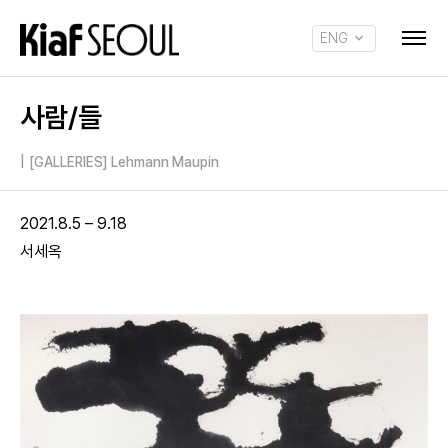
ENG
KOR
사람/들
|
[GALLERIES] Lehmann Maupin
2021.8.5 – 9.18
서세옥