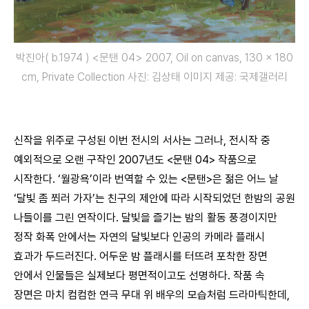
박진아( b.1974 ) <문탠 04> 2007, Oil on canvas, 130 x 180
cm, Private Collection 사진: 김상태 이미지 제공: 국제갤러리
신작을 위주로 구성된 이번 전시의 서사는 그러나, 전시작 중
예외적으로 오랜 구작인 2007년도 <문탠 04> 작품으로
시작한다. ‘월광욕’이라 번역할 수 있는 <문탠>은 젊은 어느 날
‘달빛 좀 쬐러 가자’는 친구의 제안에 따라 시작되었던 한밤의 공원
나들이를 그린 연작이다. 달빛을 즐기는 밤의 활동 풍경이지만
정작 화폭 안에서는 자연의 달빛보다 인공의 카메라 플래시
효과가 두드러진다. 어두운 밤 플래시를 터뜨려 포착한 장면
안에서 인물들은 실제보다 평면적이고도 선명하다. 작품 속
장면은 마치 컴컴한 연극 무대 위 배우의 모습처럼 드라마틱한데,