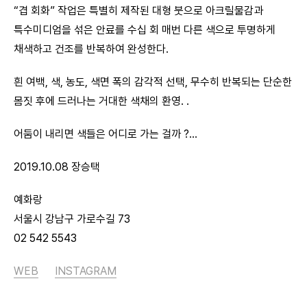
“겹 회화” 작업은 특별히 제작된 대형 붓으로 아크릴물감과
특수미디엄을 섞은 안료를 수십 회 매번 다른 색으로 투명하게
채색하고 건조를 반복하여 완성한다.
흰 여백, 색, 농도, 색면 폭의 감각적 선택, 무수히 반복되는 단순한
몸짓 후에 드러나는 거대한 색채의 환영. .
어둠이 내리면 색들은 어디로 가는 걸까 ?…
2019.10.08 장승택
예화랑
서울시 강남구 가로수길 73
02 542 5543
WEB
INSTAGRAM