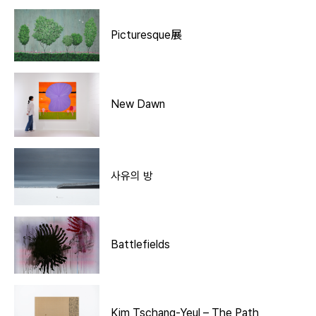
Picturesque展
New Dawn
사유의 방
Battlefields
Kim Tschang-Yeul – The Path