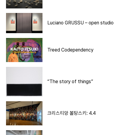
Luciano GRUSSU – open studio
Treed Codependency
“The story of things”
크리스티앙 볼탕스키: 4.4