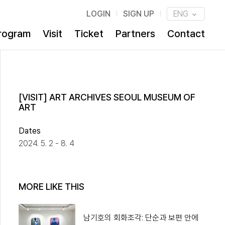
LOGIN
SIGN UP
ENG
rogram
Visit
Ticket
Partners
Contact
[VISIT] ART ARCHIVES SEOUL MUSEUM OF
ART
Dates
2024. 5. 2 - 8. 4
MORE LIKE THIS
남기호의 회화조각: 단순과 보편 안에