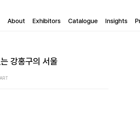
About
Exhibitors
Catalogue
Insights
P
없는 강홍구의 서울
 ART