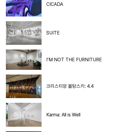
CICADA
SUITE
I’M NOT THE FURNITURE
크리스티앙 볼탕스키: 4.4
Karma: All is Well