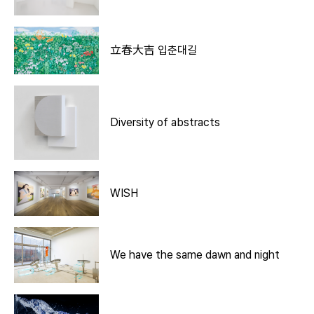
立春大吉 입춘대길
Diversity of abstracts
WISH
We have the same dawn and night