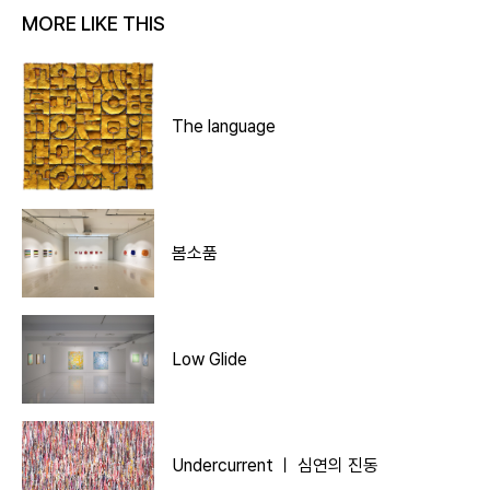
MORE LIKE THIS
The language
봄소품
Low Glide
Undercurrent ㅣ 심연의 진동