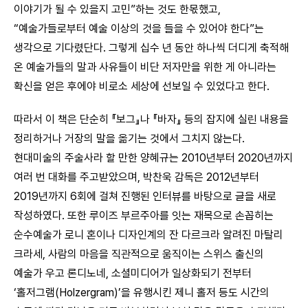
이야기가 될 수 있을지 고민”하는 것도 한몫했고,
“예술가들로부터 예술 이상의 것을 들을 수 있어야 한다”는
생각으로 기다렸단다. 그렇게 십수 년 동안 하나씩 더디게 축적해
온 예술가들의 말과 사유들이 비단 저자만을 위한 게 아니라는
확신을 얻은 후에야 비로소 세상에 선보일 수 있었다고 한다.
따라서 이 책은 단순히 『보그』나 『바자』 등의 잡지에 실린 내용을
정리하거나 거장의 말을 옮기는 것에서 그치지 않는다.
현대미술의 주술사라 할 만한 양혜규는 2010년부터 2020년까지
여러 번 대화를 주고받았으며, 박찬욱 감독은 2012년부터
2019년까지 6회에 걸쳐 진행된 인터뷰를 바탕으로 글을 새로
작성하였다. 또한 루이즈 부르주아를 잇는 재목으로 손꼽히는
순수예술가 로니 혼이나 디자인계의 잔 다르크라 알려진 마탈리
크라세, 사람의 마음을 직관적으로 움직이는 스위스 출신의
예술가 우고 론디노네, 소셜미디어가 일상화되기 전부터
‘홀저그램(Holzergram)’을 유행시킨 제니 홀저 등도 시간의