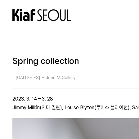
Spring collection
|
[GALLERIES] HIdden M Gallery
2023. 3. 14 – 3. 28
Jimmy Millán(지미 밀란), Louise Blyton(루이스 블라이턴),