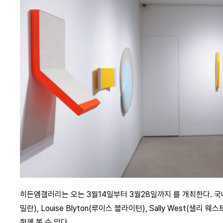
히든엠갤러리는 오는 3월14일부터 3월28일까지 를 개최한다. 국내외
밀란), Louise Blyton(루이스 블라이턴), Sally West(샐
함께 볼 수 있다.