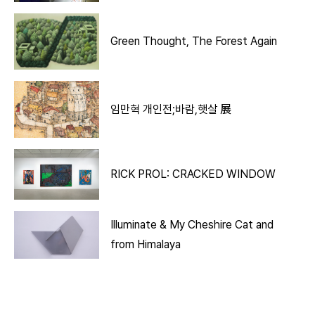
Green Thought, The Forest Again
임만혁 개인전;바람,햇살 展
RICK PROL: CRACKED WINDOW
Illuminate & My Cheshire Cat and
from Himalaya