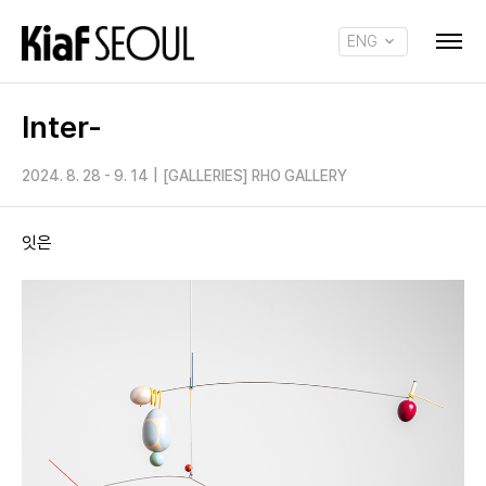
ENG
KOR
Inter-
2024. 8. 28 - 9. 14
|
[GALLERIES] RHO GALLERY
잇은