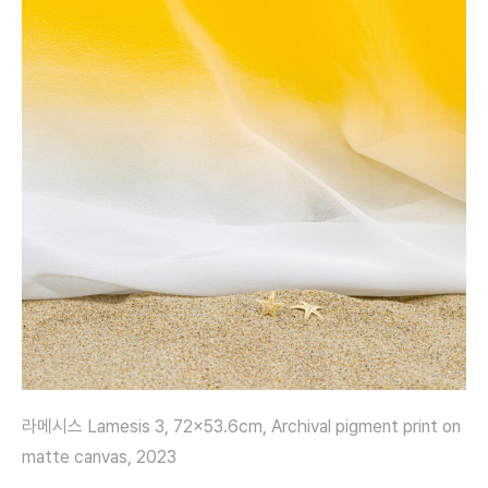
라메시스 Lamesis 3, 72×53.6cm, Archival pigment print on
matte canvas, 2023