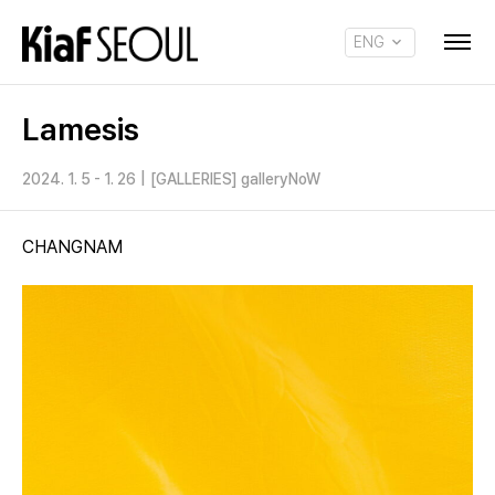
ENG
KOR
Lamesis
2024. 1. 5 - 1. 26
|
[GALLERIES] galleryNoW
CHANGNAM