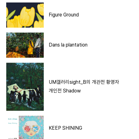
Figure Ground
Dans la plantation
UM갤러리sight_B의 개관전 황영자
개인전 Shadow
KEEP SHINING