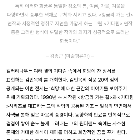
특히 이러한 화풍은 동일한 장소의 봄, 여름, 가을, 겨울을
다양하면서 풍부한 색채로 구체화 시키고 있다. <항금리 가는 길>
연작과 서정적인 정취로 자연을 가깝게 하는 그림 <기다림> 연작
등은 그러한 형식에 도달한 작가의 의지가 성공적으로 드러난
화풍이다.”
–
김종근 (미술평론가)
–
갤러리나우는 여러 결의 기다림 속에서 희망에 찬 정서를
표현하는 김인옥의
를 개최한다. 김인옥의 작품 20여 점이
공개되는 이번 전시는 ‘희망’에 대한 근간의 이야기를 보여주기
위해 기획되었다. 1990년 초 시작된 <항금리 가는 길>과 <기다림
>시리즈로 대표하는 그의 작업의 공통된 기조는 일상의 면면에서
사색을 통해 얻은 마음의 풍경이다. 동양화의 안료를 반복적으로
겹겹이 쌓아 순도 높게 그려내는 그의 원더랜드 속에는 사소한
존재의 거대한 해석이 재미를 더하고 희망적인 꿈을 꾸게 한다.