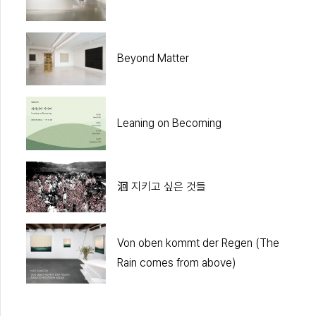
Beyond Matter
Leaning on Becoming
洄 지키고 싶은 것들
Von oben kommt der Regen (The
Rain comes from above)