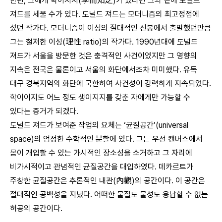
한편, 그에게 학이지지(學而知之)가 있다면 그의 곁에 도널드
져드를 세울 수가 있다. 도널드 져드는 모더니즘의 최고정점에
섰던 작가다. 모더니즘이 이성의 절대적인 신봉에서 출발했던만큼
그는 철저한 이성(理性 ratio)의 작가다. 1990년대에 도널드
져드가 서울을 방문한 것은 충격적인 사건이었지만 그 영향의
지속은 전국은 물론이고 서울의 화단에서조차 미미했다. 유독
대구 경북지역의 화단에 국한하여 사건성이 강력하게 지속되었다.
학이이지도 어느 정도 생이지지를 갖춘 자에게만 가능할 수
있다는 증거가 되겠다.
도널드 져드가 보여준 작업의 요체는 ‘균질공간’(universal
space)의 엄정한 수학적인 분할에 있다. 그는 우선 캔버스에서
몸이 개입할 수 있는 가시적인 장소성을 소거하고 그 자리에
비가시적이고 관념적인 균질공간을 대입하였다. 데카르트가
주창한 균질공간은 추론적인 내관(內觀)의 공간이다. 이 공간은
절대적인 공백성을 지녔다. 어떠한 물질도 물성도 용납할 수 없는
허공의 공간이다.