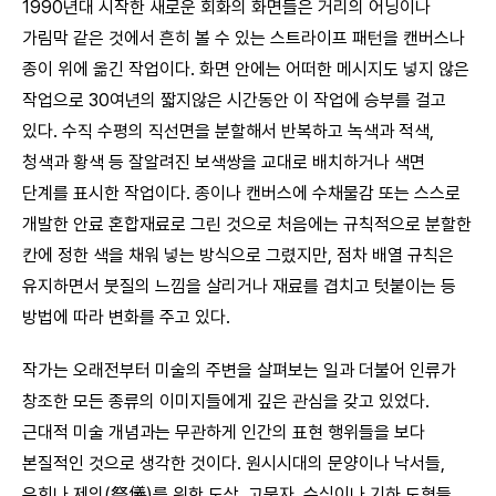
1990년대 시작한 새로운 회화의 화면들은 거리의 어닝이나
가림막 같은 것에서 흔히 볼 수 있는 스트라이프 패턴을 캔버스나
종이 위에 옮긴 작업이다. 화면 안에는 어떠한 메시지도 넣지 않은
작업으로 30여년의 짧지않은 시간동안 이 작업에 승부를 걸고
있다. 수직 수평의 직선면을 분할해서 반복하고 녹색과 적색,
청색과 황색 등 잘알려진 보색쌍을 교대로 배치하거나 색면
단계를 표시한 작업이다. 종이나 캔버스에 수채물감 또는 스스로
개발한 안료 혼합재료로 그린 것으로 처음에는 규칙적으로 분할한
칸에 정한 색을 채워 넣는 방식으로 그렸지만, 점차 배열 규칙은
유지하면서 붓질의 느낌을 살리거나 재료를 겹치고 텃붙이는 등
방법에 따라 변화를 주고 있다.
작가는 오래전부터 미술의 주변을 살펴보는 일과 더불어 인류가
창조한 모든 종류의 이미지들에게 깊은 관심을 갖고 있었다.
근대적 미술 개념과는 무관하게 인간의 표현 행위들을 보다
본질적인 것으로 생각한 것이다. 원시시대의 문양이나 낙서들,
유희나 제의(祭儀)를 위한 도상, 고문자, 수식이나 기하 도형들,