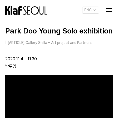
ENG
KOR
Park Doo Young Solo exhibition
|
[ARTICLE] Gallery Shilla + Art project and Partners
2020.11.4 – 11.30
박두영