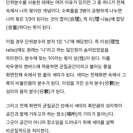
단위분수를 사용한 데에는 여러 이유가 있지만 그 중 하나가 전체
속에서 나의 몫이란 개념이다. 수확물을 3명이 공평하게 나누면
나의 몫은 1/3이 된다는 것이 합리(合理), 즉 리(理 나눔)에 합당
(合當)하다는 뜻이 된다.
이럴 경우 단위분수의 분자 1은 ‘나’에 해당한다. 즉 이성(理性
ratio)에도 원래는 ‘나’라고 하는 일인칭이 숨어있었음을
의미한다. 분수에 맞는 1이라는 몫이 성(性)이 된다. 이를
박두영의 캔버스에 적용하면 균질공간이라고 불러도 좋을
화면전체 속에서 한 줄의 색띠가 된다. 색띠는 전체화면 속에서 그
폭의 비율만큼의 분수가 된다. 이성을 가진 숫자 분수(分數)는
성리의 몸의 분수(分數)가 된다.
그리고 전체 화면의 균질공간 안에서 색띠의 폭만큼의 성리학이
공간과 함께 거두고자 하는 장소(場所)의 기미가 돋아난다.
그곳이 공간이 아니라 장소임을 드러내기 위해 색띠를 살짝
비균질적으로 처리한다.