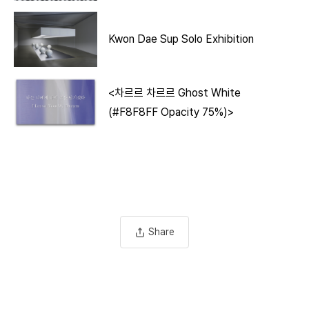
Kwon Dae Sup Solo Exhibition
<차르르 차르르 Ghost White
(#F8F8FF Opacity 75%)>
Share