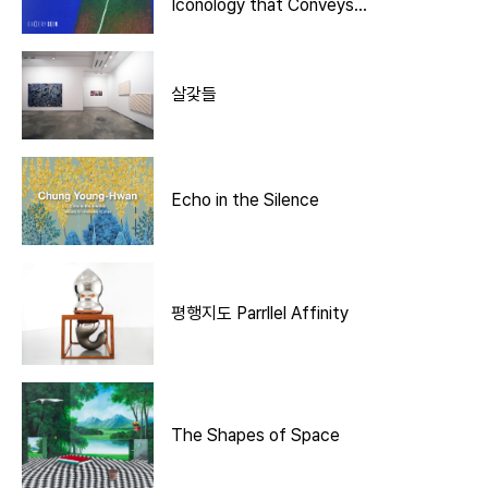
Iconology that Conveys
Coexistence
살갗들
Echo in the Silence
평행지도 Parrllel Affinity
The Shapes of Space