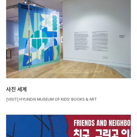
사진 세계
[VISIT] HYUNDAI MUSEUM OF KIDS’ BOOKS & ART