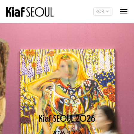
KOR
ENG
Kiaf SEOUL 2O26
2O26. 9. 2 - 6