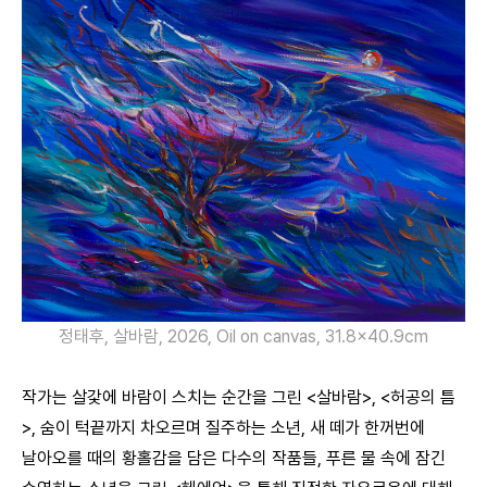
정태후, 살바람, 2026, Oil on canvas, 31.8×40.9cm
작가는 살갗에 바람이 스치는 순간을 그린 <살바람>, <허공의 틈
>, 숨이 턱끝까지 차오르며 질주하는 소년, 새 떼가 한꺼번에
날아오를 때의 황홀감을 담은 다수의 작품들, 푸른 물 속에 잠긴