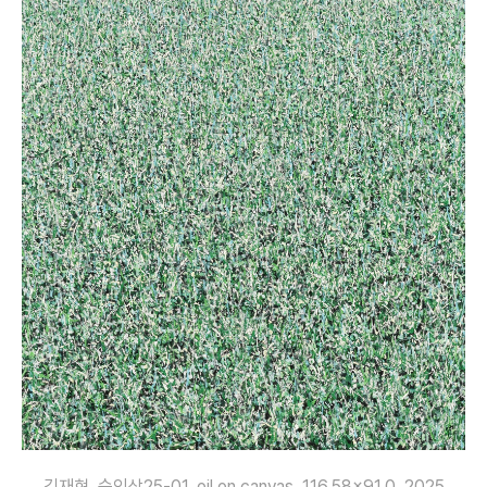
김재현, 숲인상25-01, oil on canvas, 116.58×91.0, 2025