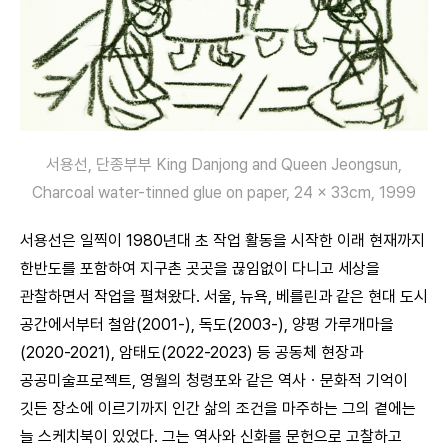
서용선, 단종부부 King Danjong and Queen Jeongsun,
Charcoal water-tinned glue on paper, 24 × 33cm, 1999
서용선은 일찍이 1980년대 초 작업 활동을 시작한 이래 현재까지
한반도를 포함하여 지구촌 곳곳을 끊임없이 다니고 세상을
관찰하면서 작업을 펼쳐왔다. 서울, 뉴욕, 베를린과 같은 현대 도시
공간에서부터 철암(2001-), 독도(2003-), 양평 가루개마을
(2020-2021), 암태도(2022-2023) 등 공동체 현장과
공공미술프로젝트, 영월의 청령포와 같은 역사ㆍ문화적 기억이
깃든 장소에 이르기까지 인간 삶의 조건을 마주하는 그의 곁에는
늘 스케치북이 있었다. 그는 역사와 신화를 문헌으로 고찰하고