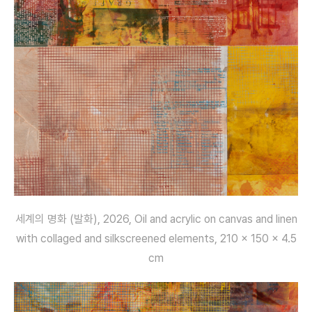
세계의 명화 (발화), 2026, Oil and acrylic on canvas and linen
with collaged and silkscreened elements, 210 x 150 x 4.5
cm