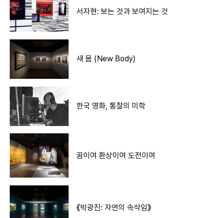
서자현: 보는 것과 보여지는 것
새 몸 (New Body)
한국 영화, 통찰의 미학
꿈이여 환상이여 도전이여
《박광진: 자연의 속삭임》