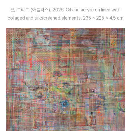
넷-그리드 (아틀라스), 2026, Oil and acrylic on linen with
collaged and silkscreened elements, 235 x 225 x 4.5 cm